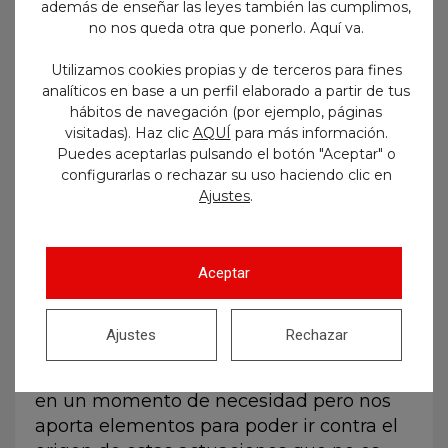
además de enseñar las leyes también las cumplimos,
vuestra preparación.
no nos queda otra que ponerlo. Aquí va.
Por eso, todos aquellos que hayáis
Utilizamos cookies propias y de terceros para fines
recibido propuestas similares, sea de una
analíticos en base a un perfil elaborado a partir de tus
academia, de un preparador o de quien
hábitos de navegación (por ejemplo, páginas
visitadas). Haz clic
AQUÍ
para más información.
sea, o todos aquellos que os hayan
Puedes aceptarlas pulsando el botón "Aceptar" o
ofrecido
tratos ilegales para poder robar
configurarlas o rechazar su uso haciendo clic en
un contenido que no es suyo
, contactad
.
Ajustes
con nosotros.
Y sí,
por supuesto que habrá
Aceptar
recompensas
para quienes hayan
declinado este tipo de ofertas y nos
ayuden a exigir responsabilidades a esta
Ajustes
Rechazar
gente sin escrúpulos, e incluso
perdón y
amnistía
si alguien accedió estos tratos
en un momento de necesidad pero nos
aporta elementos para poder ir contra el