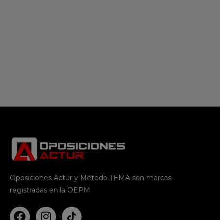
Oposiciones Actur y Método TEMA son marcas
registradas en la OEPM