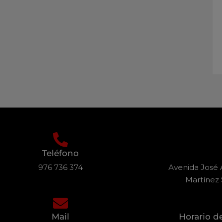
Teléfono
976 736 374
Avenida José A
Martínez 
Mail
Horario d