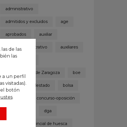
administrativo
admitidos y excluidos
age
aprobados
auxiliar
auxiliar administrativo
auxiliares
 las de las
bién las
ayuntamiento
Ayuntamiento de Zaragoza
boe
 a un perfil
 visitadas).
boletinoficialdelestado
bolsa
 el botón
.
justes
concurso
concurso-oposición
convocatoria
dga
diputación provincial de huesca