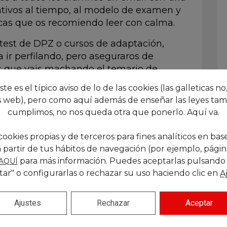
ativos al tiempo, al modelo de examen y
ticas que os recomiendo leer con calma.
test de DPZ o cursos de adaptación,
 ir perfilando, pero aseguraros de
s que vais machando el temario de
 perfectas las comunes, lo mismo. El
este es el típico aviso de lo de las cookies (las galleticas no,
l y
necesitáis tener la mente fresca
.
 web), pero como aquí además de enseñar las leyes tam
cumplimos, no nos queda otra que ponerlo. Aquí va.
que buscando aprobar, intentad retener
de «es un examen pero con tranquilidad»
cookies propias y de terceros para fines analíticos en base
era para luego intentar reproducir esa
 partir de tus hábitos de navegación (por ejemplo, páginas
o» examen, en el que los nervios siempre
para más información. Puedes aceptarlas pulsando
AQUÍ
ondo, pensad en cosas bonitas, y
tar" o configurarlas o rechazar su uso haciendo clic en
A
a hora entre el test los casos no se va
Ajustes
Rechazar
Aceptar
a más grande de España en el test el caso
bsolutamente épico aunque sólo sea por el