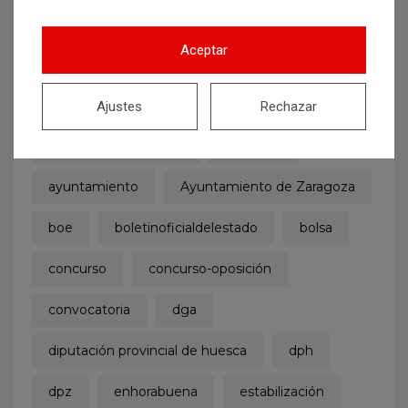
Etiquetas
Aceptar
administrativo
admitidos y excluidos
age
aprobados
auxiliar
Ajustes
Rechazar
auxiliar administrativo
auxiliares
ayuntamiento
Ayuntamiento de Zaragoza
boe
boletinoficialdelestado
bolsa
concurso
concurso-oposición
convocatoria
dga
diputación provincial de huesca
dph
dpz
enhorabuena
estabilización