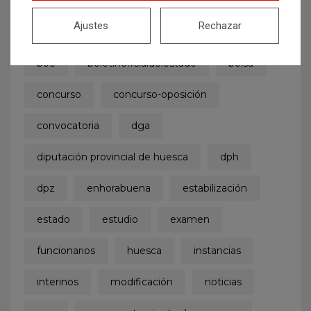
auxiliar administrativo
auxiliares
Ajustes
Rechazar
ayuntamiento
Ayuntamiento de Zaragoza
boe
boletinoficialdelestado
bolsa
concurso
concurso-oposición
convocatoria
dga
diputación provincial de huesca
dph
dpz
enhorabuena
estabilización
estado
estudio
examen
funcionarios
huesca
instancias
interinos
modificación
noticias