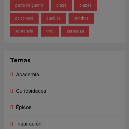
parte de guerra
plaza
plazas
psicología
pueblos
puntitos
sentencia
tmg
zaragoza
Temas
Academia
Curiosidades
Épicos
Inspiración