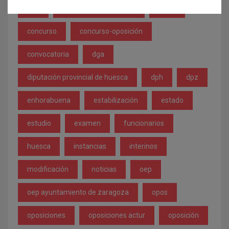
boe
boletinoficialdelestado
bolsa
concurso
concurso-oposición
convocatoria
dga
diputación provincial de huesca
dph
dpz
enhorabuena
estabilización
estado
estudio
examen
funcionarios
huesca
instancias
interinos
modificación
noticias
oep
oep ayuntamiento de zaragoza
opos
oposiciones
oposiciones actur
oposición