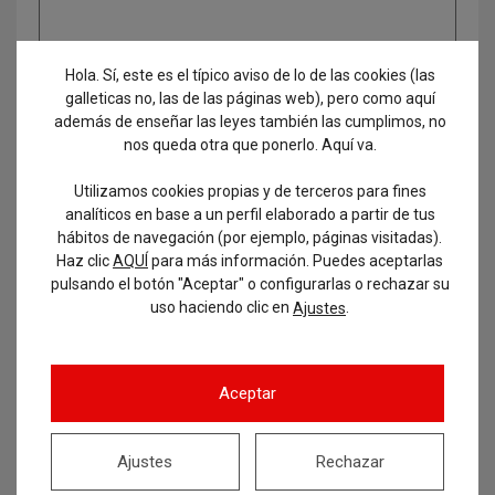
Hola. Sí, este es el típico aviso de lo de las cookies (las
galleticas no, las de las páginas web), pero como aquí
además de enseñar las leyes también las cumplimos, no
nos queda otra que ponerlo. Aquí va.
Utilizamos cookies propias y de terceros para fines
analíticos en base a un perfil elaborado a partir de tus
hábitos de navegación (por ejemplo, páginas visitadas).
Etiquetas
Haz clic
AQUÍ
para más información. Puedes aceptarlas
pulsando el botón "Aceptar" o configurarlas o rechazar su
uso haciendo clic en
.
Ajustes
administrativo
admitidos y excluidos
age
aprobados
auxiliar
Aceptar
auxiliar administrativo
auxiliares
Ajustes
Rechazar
ayuntamiento
Ayuntamiento de Zaragoza