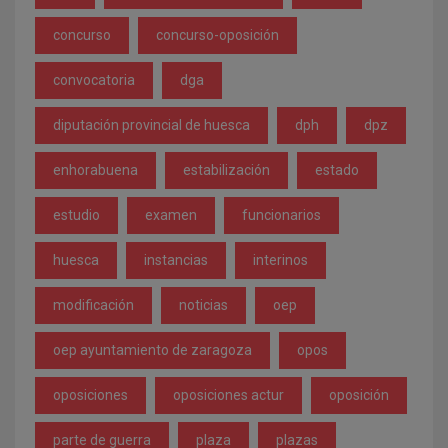
concurso
concurso-oposición
convocatoria
dga
diputación provincial de huesca
dph
dpz
enhorabuena
estabilización
estado
estudio
examen
funcionarios
huesca
instancias
interinos
modificación
noticias
oep
oep ayuntamiento de zaragoza
opos
oposiciones
oposiciones actur
oposición
parte de guerra
plaza
plazas