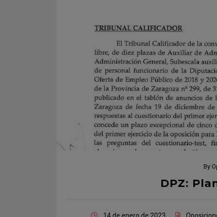
By
O
DPZ: Plan
14 de enero de 2023
Oposicion