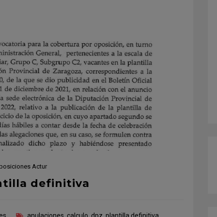
posiciones Actur
tilla definitiva
es
anulaciones
,
calculo
,
dpz
,
plantilla definitiva