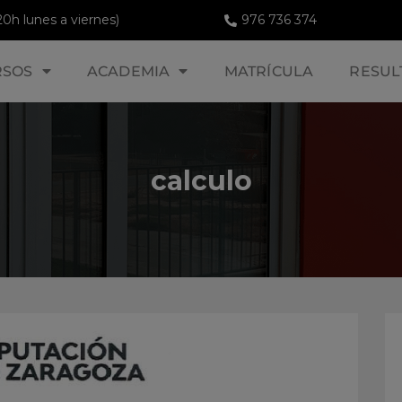
20h lunes a viernes)
976 736 374
RSOS
ACADEMIA
MATRÍCULA
RESUL
calculo