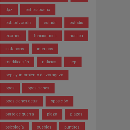
dpz
enhorabuena
estabilización
estado
estudio
examen
funcionarios
huesca
instancias
interinos
modificación
noticias
oep
oep ayuntamiento de zaragoza
opos
oposiciones
oposiciones actur
oposición
parte de guerra
plaza
plazas
psicología
pueblos
puntitos