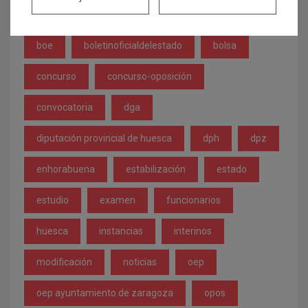
ayuntamiento
Ayuntamiento de Zaragoza
boe
boletinoficialdelestado
bolsa
concurso
concurso-oposición
convocatoria
dga
diputación provincial de huesca
dph
dpz
enhorabuena
estabilización
estado
estudio
examen
funcionarios
huesca
instancias
interinos
modificación
noticias
oep
oep ayuntamiento de zaragoza
opos