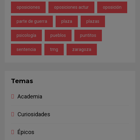
oposiciones
oposiciones actur
oposición
parte de guerra
plaza
plazas
psicología
pueblos
puntitos
sentencia
tmg
zaragoza
Temas
Academia
Curiosidades
Épicos