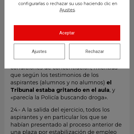
prohibición de anotaciones por la propia
configurarlas o rechazar su uso haciendo clic en
.
aspirante en la norma.
Ajustes
23.- A pesar de todo lo anterior, durante
estos controles
el tiempo del ejercicio
Aceptar
no se detuvo en ningún momento
, de
manera que a los aspirantes se les privó
Ajustes
Rechazar
de tener el tiempo real y efectivo de
realización del ejercicio en unas mínimas
condiciones de concentración, mientras
que según los testimonios de los
aspirantes (alumnos y no alumnos)
el
Tribunal estaba gritando en el aula
, y
«parecía la Policía buscando droga».
24.- A la salida del ejercicio, todos los
aspirantes y en particular los que se
habían presentado al proceso anterior de
una plaza por estabilización de empleo