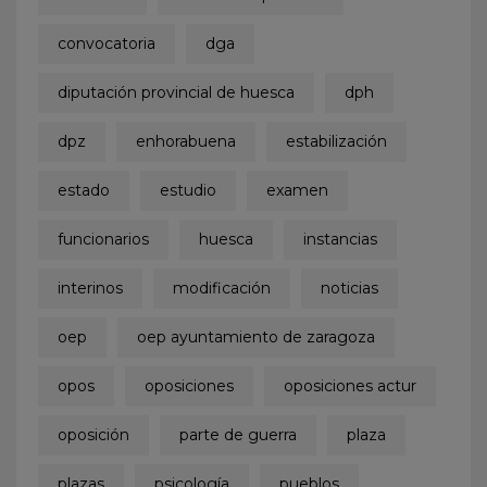
convocatoria
dga
diputación provincial de huesca
dph
dpz
enhorabuena
estabilización
estado
estudio
examen
funcionarios
huesca
instancias
interinos
modificación
noticias
oep
oep ayuntamiento de zaragoza
opos
oposiciones
oposiciones actur
oposición
parte de guerra
plaza
plazas
psicología
pueblos