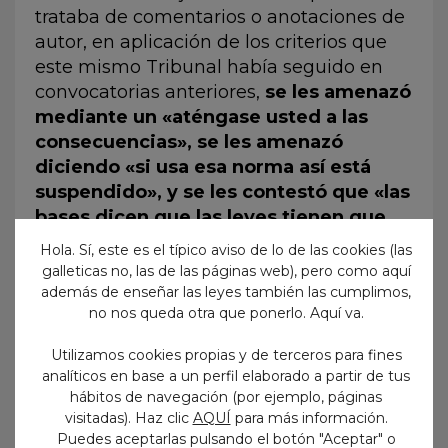
trataba de comentarios o anotaciones de
autor, en aplicación de los criterios que
este mismo Tribunal había seguido en
convocatorias anteriores,
se les amenazó
mediante un «aténgase usted a las
consecuencias», se les amenazó
diciendo «si usa esa norma así está
suspendido», y se les contestó que «las
bases dicen que las leyes tienen que
estar sin nada» (cosa que no es cierto)
.
Hola. Sí, este es el típico aviso de lo de las cookies (las
galleticas no, las de las páginas web), pero como aquí
22.- Según los testimonios de varias
además de enseñar las leyes también las cumplimos,
aspirantes (alumnas) cuando les dijo al
no nos queda otra que ponerlo. Aquí va.
Tribunal que no se trataba de
Utilizamos cookies propias y de terceros para fines
comentarios o anotaciones de autor, el
analíticos en base a un perfil elaborado a partir de tus
Tribunal le contestó que
«usted es la
hábitos de navegación (por ejemplo, páginas
autora»
, identificando la prohibición de
visitadas). Haz clic
AQUÍ
para más información.
anotaciones de autor como una
Puedes aceptarlas pulsando el botón "Aceptar" o